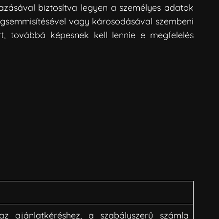
mazásával biztosítva legyen a személyes adatok
 megsemmisítésével vagy károsodásával szembeni
ért, továbbá képesnek kell lennie e megfelelés
 az ajánlatkéréshez, a szabályszerű számla