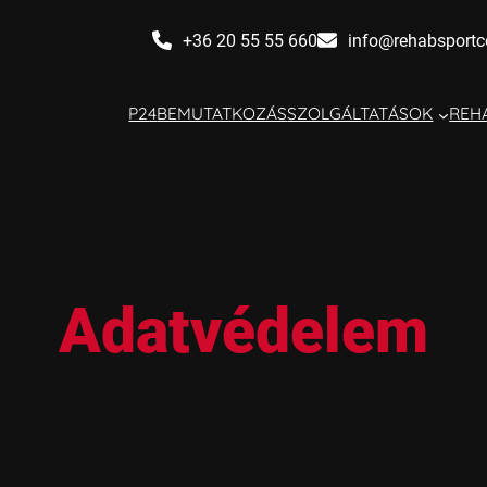
+36 20 55 55 660
info@rehabsportc
P24
BEMUTATKOZÁS
SZOLGÁLTATÁSOK
REHA
Adatvédelem