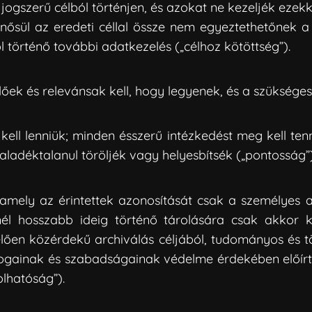
jogszerű célból történjen, és azokat ne kezeljék eze
nősül az eredeti céllal össze nem egyeztethetőnek a
ól történő további adatkezelés („célhoz kötöttség”).
őek és relevánsak kell, hogy legyenek, és a szükséges
ell lenniük; minden ésszerű intézkedést meg kell ten
adéktalanul töröljék vagy helyesbítsék („pontosság”)
 amely az érintettek azonosítását csak a személyes 
nél hosszabb ideig történő tárolására csak akkor
lően közérdekű archiválás céljából, tudományos és tört
 jogainak és szabadságainak védelme érdekében előírt
olhatóság”).