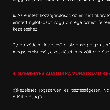
6.„Az érintett hozzájárulása”: az érintett akar
érintett nyilatkozat vagy a megerősítést félre
kezeléséhez;
7.„adatvédelmi incidens”: a biztonság olyan sé
megsemmisítését, elvesztését, megváltoztatását
4. SZEMÉLYES ADATOKRA VONATKOZÓ KEZ
a)kezelését jogszerűen és tisztességesen, va
átláthatóság”).