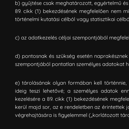
b) gyűjtése csak meghatározott, egyértelmű és 
89. cikk (1) bekezdésének megfelelően nem mi
történelmi kutatási célból vagy statisztikai célb
c) az adatkezelés céljai szempontjából megfelel
d) pontosnak és szükség esetén naprakésznek k
szempontjából pontatlan személyes adatokat hal
e) tárolásának olyan formában kell történnie,
ideig teszi lehetővé; a személyes adatok en
kezelésére a 89. cikk (1) bekezdésének megfele
kerül majd sor, az e rendeletben az érintettek
végrehajtására is figyelemmel („korlátozott tár