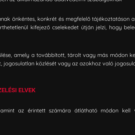
atának önkéntes, konkrét és megfelelő tájékoztatáson a
érthetetlenül kifejező cselekedet útján jelzi, hogy b
rülése, amely a továbbított, tárolt vagy más módon k
, jogosulatlan közlését vagy az azokhoz való jogosul
ELÉSI ELVEK
lamint az érintett számára átlátható módon kell v