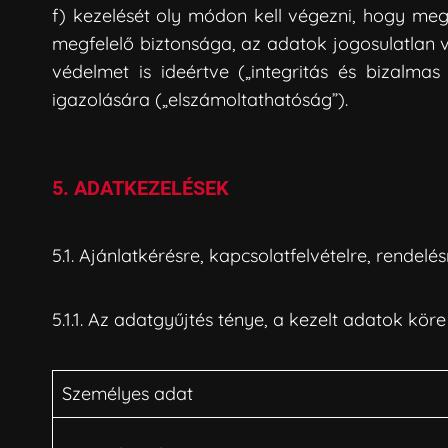
f) kezelését oly módon kell végezni, hogy meg
megfelelő biztonsága, az adatok jogosulatlan 
védelmet is ideértve („integritás és bizalmas
igazolására („elszámoltathatóság”).
5. ADATKEZELÉSEK
5.1. Ajánlatkérésre, kapcsolatfelvételre, rendelé
5.1.1. Az adatgyűjtés ténye, a kezelt adatok kör
Személyes adat