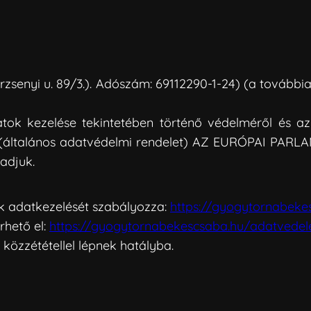
Berzsenyi u. 89/3.). Adószám: 69112290-1-24) (a további
ok kezelése tekintetében történő védelméről és az
ől (általános adatvédelmi rendelet) AZ EURÓPAI P
 adjuk.
ak adatkezelését szabályozza:
https://gyogytornabeke
rhető el:
https://gyogytornabekescsaba.hu/adatvede
 közzététellel lépnek hatályba.