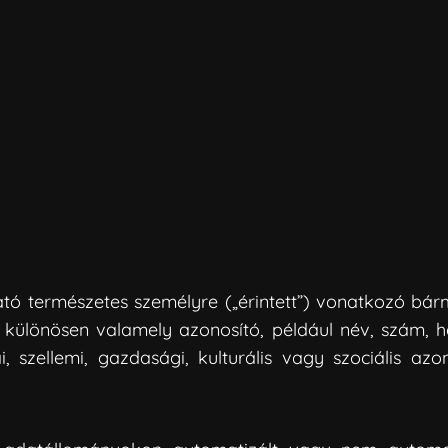
ható természetes személyre („érintett”) vonatkozó bár
 különösen valamely azonosító, például név, szám, 
ikai, szellemi, gazdasági, kulturális vagy szociáli