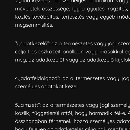
2.„adatkezelés”: a személyes adatokon vag
műveletek összessége, így a gyűjtés, rögzítés, 
közlés továbbítás, terjesztés vagy egyéb módon
megsemmisítés.
3.„adatkezelő”: az a természetes vagy jogi sz
céljait és eszközeit önállóan vagy másokkal e
meg, az adatkezelőt vagy az adatkezelő kijelö
4.„adatfeldolgozó”: az a természetes vagy j
személyes adatokat kezel;
5.„címzett”: az a természetes vagy jogi szemé
közlik, függetlenül attól, hogy harmadik fél-
összhangban férhetnek hozzá személyes adatokh
hogy feleljen az adatkezelés céljainak megfe