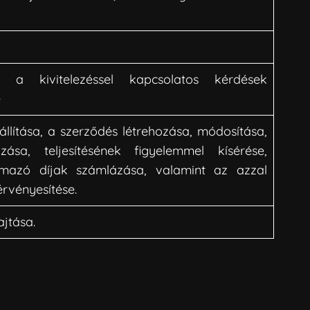
 a kivitelezéssel kapcsolatos kérdések
e
llítása, a szerződés létrehozása, módosítása,
ása, teljesítésének figyelemmel kísérése,
mazó díjak számlázása, valamint az azzal
rvényesítése.
jtása.