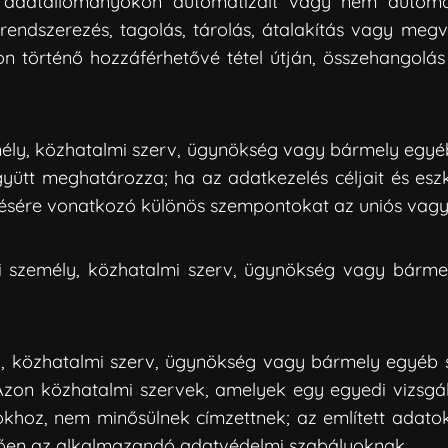
y adatállományokon automatizált vagy nem autom
rendszerezés, tagolás, tárolás, átalakítás vagy megvá
 történő hozzáférhetővé tétel útján, összehangolás v
emély, közhatalmi szerv, ügynökség vagy bármely egy
gyütt meghatározza; ha az adatkezelés céljait és esz
lésére vonatkozó különös szempontokat az uniós vagy 
ogi személy, közhatalmi szerv, ügynökség vagy bárm
ly, közhatalmi szerv, ügynökség vagy bármely egyéb 
e. Azon közhatalmi szervek, amelyek egy egyedi vizsgá
oz, nem minősülnek címzettnek; az említett adatok 
lelően az alkalmazandó adatvédelmi szabályoknak