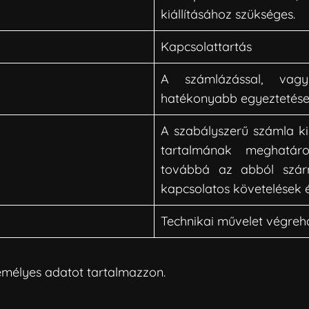
kiállításához szükséges.
Kapcsolattartás
A számlázással, vagy
hatékonyabb egyeztetés
A szabályszerű számla kiá
tartalmának meghatároz
továbbá az abból szár
kapcsolatos követelések é
Technikai művelet végreha
emélyes adatot tartalmazzon.