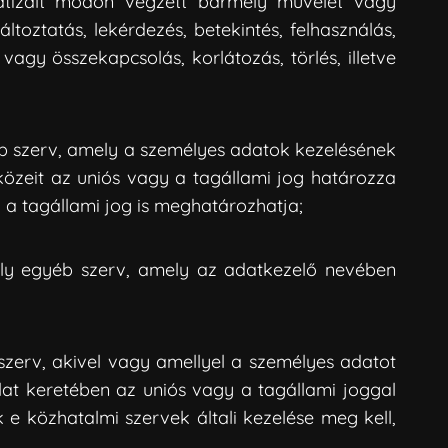
atizált módon végzett bármely művelet vagy
ltoztatás, lekérdezés, betekintés, felhasználás,
agy összekapcsolás, korlátozás, törlés, illetve
éb szerv, amely a személyes adatok kezelésének
közeit az uniós vagy a tagállami jog határozza
a tagállami jog is meghatározhatja;
ely egyéb szerv, amely az adatkezelő nevében
szerv, akivel vagy amellyel a személyes adatot
lat keretében az uniós vagy a tagállami joggal
e közhatalmi szervek általi kezelése meg kell,