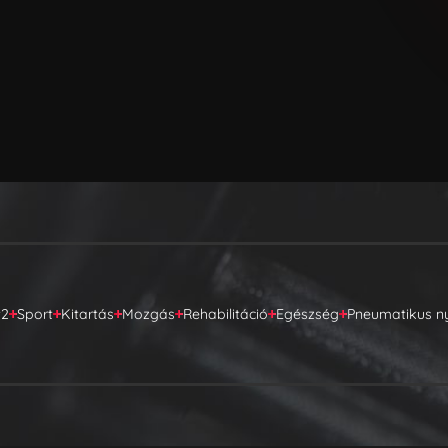
t2
Sport
Kitartás
Mozgás
Rehabilitáció
Egészség
Pneumatikus 