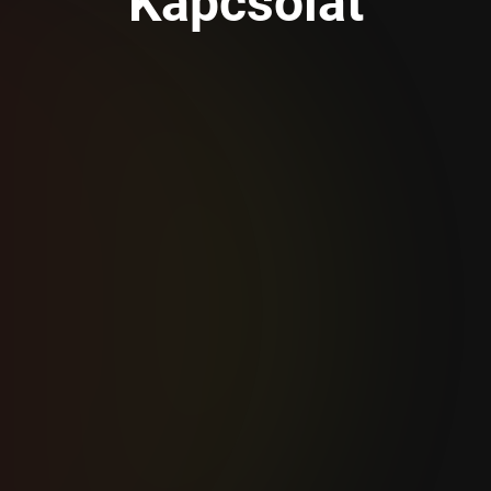
Kapcsolat
Név:
Telefonszám:
Üzenet:
Kérem jelölje ki a következő ikont: