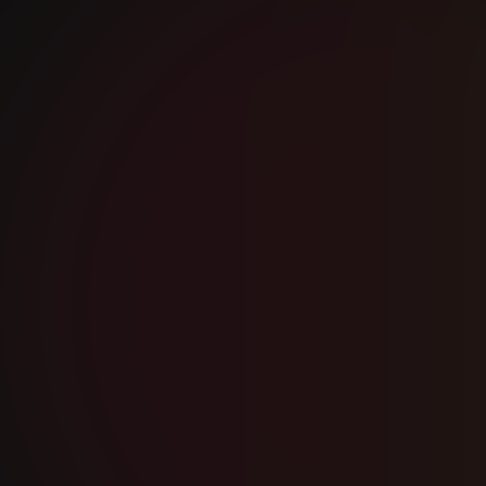
+36 20 55 55 660
info@rehabsportcentrum.hu
5600 Békéscsaba, Kétegyházi út 6.
Nyitvatartás:
Bejelentkezés alapján