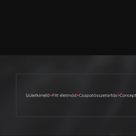
Ízületkímélő
Fitt életmód
Csapatösszetartás
Concep