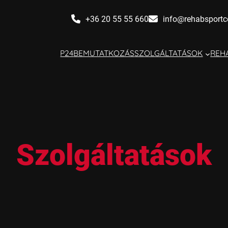
+36 20 55 55 660
info@rehabsportc
P24
BEMUTATKOZÁS
SZOLGÁLTATÁSOK
REHA
Szolgáltatások