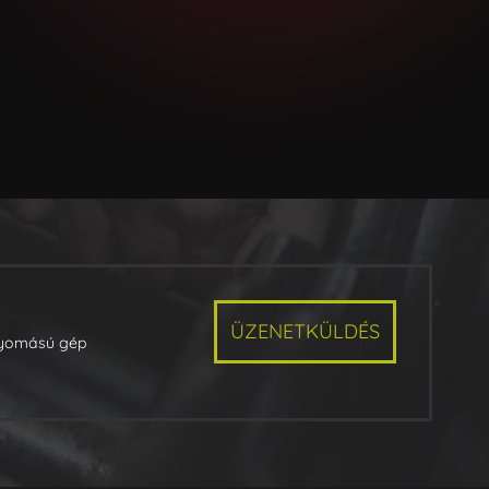
ÜZENETKÜLDÉS
nyomású gép