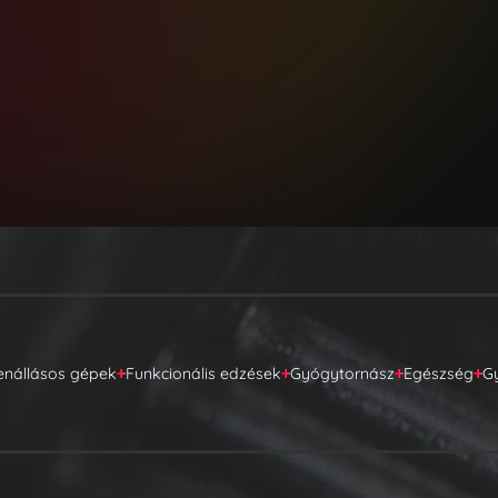
enállásos gépek
Funkcionális edzések
Gyógytornász
Egészség
G