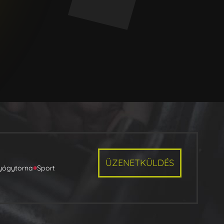
ÜZENETKÜLDÉS
yógytorna
Sport