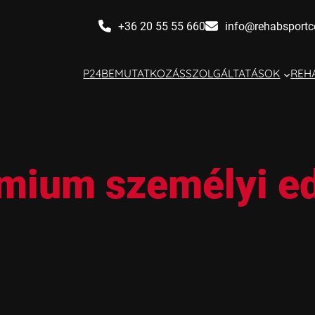
+36 20 55 55 660
info@rehabsportc
P24
BEMUTATKOZÁS
SZOLGÁLTATÁSOK
REHA
mium személyi e