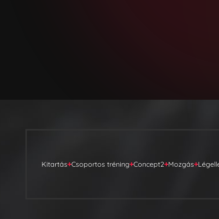
Kitartás
Csoportos tréning
Concept2
Mozgás
Légell