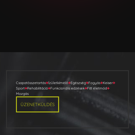
Csapatösszetartás
Ízületkímélő
Egészség
Fogyás
Keiser
Sport
Rehabilitáció
Funkcionális edzések
Fitt életmód
Mozgás
ÜZENETKÜLDÉS