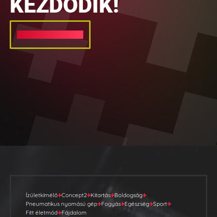
KEZDŐDIK!
ÜZENETKÜLDÉS
Ízületkímélő
Concept2
Kitartás
Boldogság
Pneumatikus nyomású gép
Fogyás
Egészség
Sport
Fitt életmód
Fájdalom