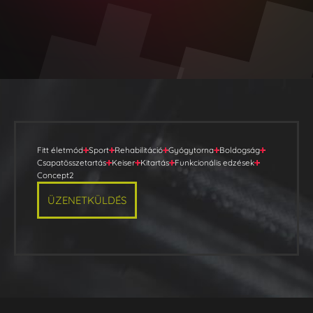
Fitt életmód
Sport
Rehabilitáció
Gyógytorna
Boldogság
Csapatösszetartás
Keiser
Kitartás
Funkcionális edzések
Concept2
ÜZENETKÜLDÉS