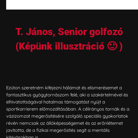
T. János, Senior golfozó
(Képünk illusztráció 🙂 )
Ezúton szeretném kifejezni hálámat és elismerésemet a
fantasztikus gyógytornászom felé, aki a szakértelmével és
elhivatottságával hatalmas támogatást nyújt a
sportkarrierem előmozdításában. A célirányos tornák és a
vázizomzat megerősítésére szolgáló speciális gyakorlatok
révén nemcsak az állóképességemet és az erőnlétemet
javította, de a fizikai megerősítés segít a mentális
kihívásokban is.